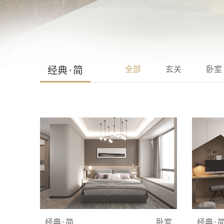
经典·简
全部
玄关
卧室
经典·简
卧室
经典·