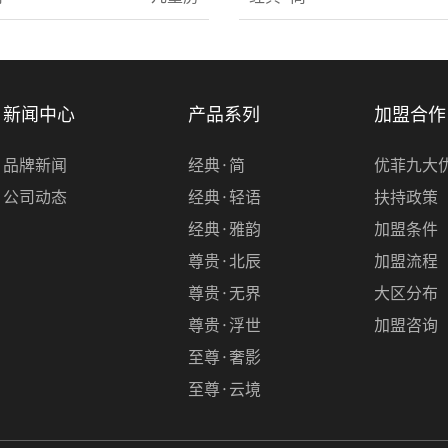
新闻中心
产品系列
加盟合作
品牌新闻
经典·简
优菲九大
公司动态
经典·轻语
扶持政策
经典·雅韵
加盟条件
尊贵·北辰
加盟流程
尊贵·无界
大区分布
尊贵·浮世
加盟咨询
至尊·奢影
至尊·云境