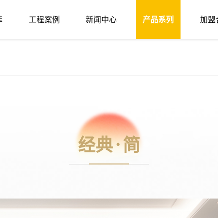
经典·雅韵
尊贵·北辰
尊贵·无界
尊贵·浮世
菲
工程案例
新闻中心
产品系列
加盟
产品系列
·简
务布局
发展历程
经典·轻语
战区案例
企业荣誉
品牌新闻
经典·雅韵
战略合作
优菲九大优势
公司动态
尊贵·北辰
扶持政策
尊贵·无界
加盟条件
尊
PRODUCT SERIES
经典·简