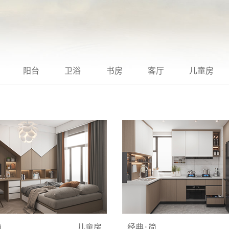
阳台
卫浴
书房
客厅
儿童房
简
儿童房
经典·简