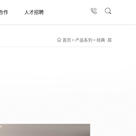
至尊·奢影
至尊·云境
合作
人才招聘
贵·浮世
加盟流程
社招
至尊·奢影
大区分布
校招
至尊·云境
加盟咨询
首页
>
产品系列
>
经典·简