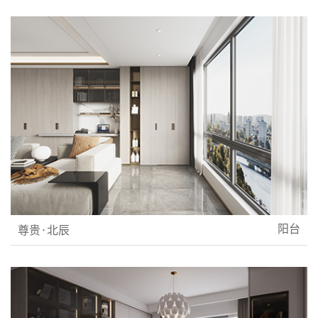
阳台
尊贵·北辰