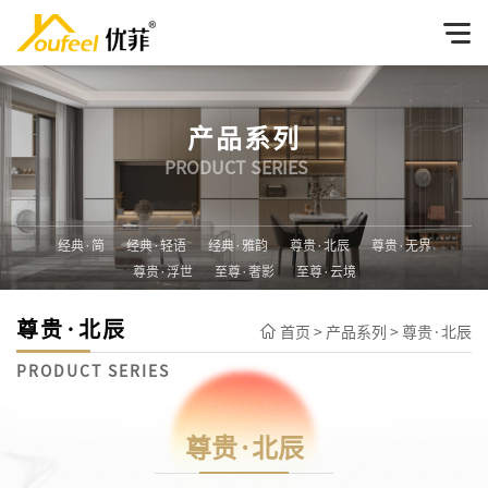
产品系列
PRODUCT SERIES
经典·简
经典·轻语
经典·雅韵
尊贵·北辰
尊贵·无界
尊贵·浮世
至尊·奢影
至尊·云境
尊贵·北辰
首页
>
产品系列
>
尊贵·北辰
PRODUCT SERIES
尊贵·北辰