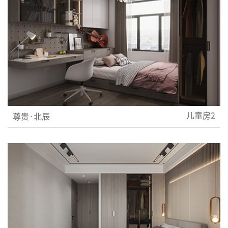
儿童房2
尊贵·北辰