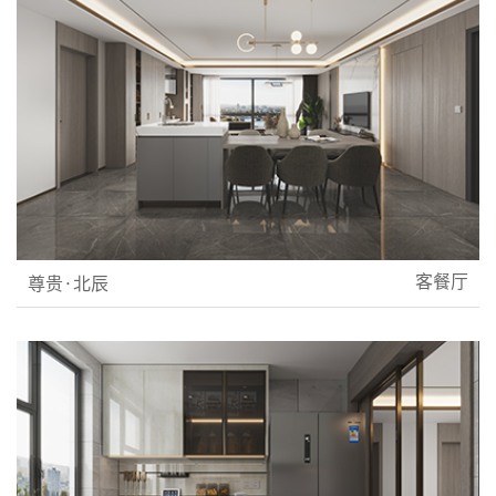
客餐厅
尊贵·北辰