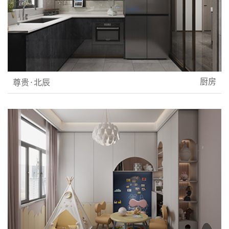
厨房
尊贵·北辰